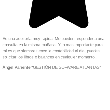
Es una asesoría muy rápida. Me pueden responder a una
M
consulta en la misma mañana. Y lo mas importante para
m
mi es que siempre tienen la contabilidad al día, puedes
e
solicitar los libros o balances en cualquier momento..
p
Ángel Pariente
“GESTIÓN DE SOFWARE ATLANTAS”
V