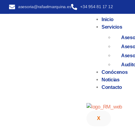
asesoria@rafaelmarquina.es
+34 954 81 17 12
Inicio
Servicios
Asesor
Aseso
Aseso
Audito
Conócenos
Noticias
Contacto
X