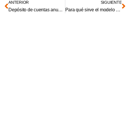
ANTERIOR
SIGUIENTE
Depósito de cuentas anuales en el Registro Mercantil [Guía]
Para qué sirve el modelo 036 y cuándo es obligatorio rellenarlo