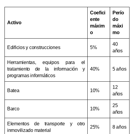
Coefici
Perío
ente
do
Activo
máxim
máxi
o
mo
40
Edificios y construcciones
5%
años
Herramientas, equipos para el
tratamiento de la información y
40%
5 años
programas informáticos
12
Batea
10%
años
25
Barco
10%
años
Elementos de transporte y otro
25%
8 años
inmovilizado material